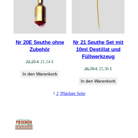
Nr 20E Seuthe ohne
Nr 21 Seuthe Set mit
Zubehör
10ml Destillat und
Füllwerkzeug
Ursprünglicher
Aktueller
22,25
€
21,14
€
Preis
Preis
Ursprünglicher
Aktueller
26,70
€
25,36
€
In den Warenkorb
war:
ist:
Preis
Preis
In den Warenkorb
22,25 €
21,14 €.
war:
ist:
26,70 €
25,36 €.
1
2
3
Nächste Seite