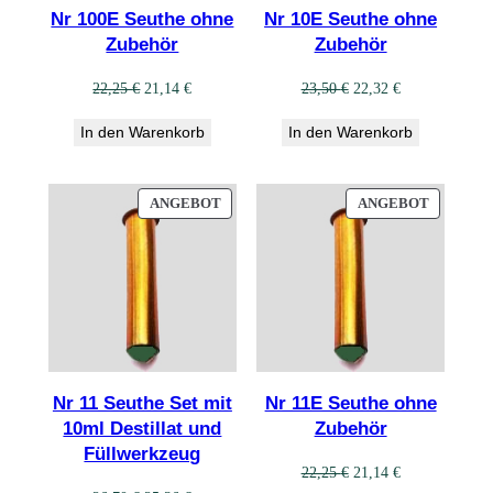
Nr 100E Seuthe ohne
Nr 10E Seuthe ohne
Zubehör
Zubehör
Ursprünglicher
Aktueller
Ursprünglicher
Aktueller
22,25
€
21,14
€
23,50
€
22,32
€
Preis
Preis
Preis
Preis
In den Warenkorb
In den Warenkorb
war:
ist:
war:
ist:
22,25 €
21,14 €.
23,50 €
22,32 €.
PRODUKT
PRODUK
ANGEBOT
ANGEBOT
IM
IM
ANGEBOT
ANGEBO
Nr 11 Seuthe Set mit
Nr 11E Seuthe ohne
10ml Destillat und
Zubehör
Füllwerkzeug
Ursprünglicher
Aktueller
22,25
€
21,14
€