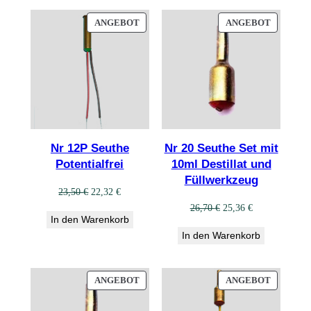
PRODUKT
PRODUK
ANGEBOT
ANGEBOT
IM
IM
ANGEBOT
ANGEBO
Nr 12P Seuthe
Nr 20 Seuthe Set mit
Potentialfrei
10ml Destillat und
Füllwerkzeug
Ursprünglicher
Aktueller
23,50
€
22,32
€
Preis
Preis
Ursprünglicher
Aktueller
26,70
€
25,36
€
In den Warenkorb
war:
ist:
Preis
Preis
In den Warenkorb
23,50 €
22,32 €.
war:
ist:
26,70 €
25,36 €.
PRODUKT
PRODUK
ANGEBOT
ANGEBOT
IM
IM
ANGEBOT
ANGEBO