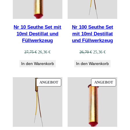
Nr 10 Seuthe Set mit
Nr 100 Seuthe Set
10ml Destillat und
mit 10ml Destillat
Füllwerkzeug
und Füllwerkzeug
Ursprünglicher
Aktueller
Ursprünglicher
Aktueller
27,75
€
26,36
€
26,70
€
25,36
€
Preis
Preis
Preis
Preis
In den Warenkorb
In den Warenkorb
war:
ist:
war:
ist:
27,75 €
26,36 €.
26,70 €
25,36 €.
PRODUKT
PRODUK
ANGEBOT
ANGEBOT
IM
IM
ANGEBOT
ANGEBO