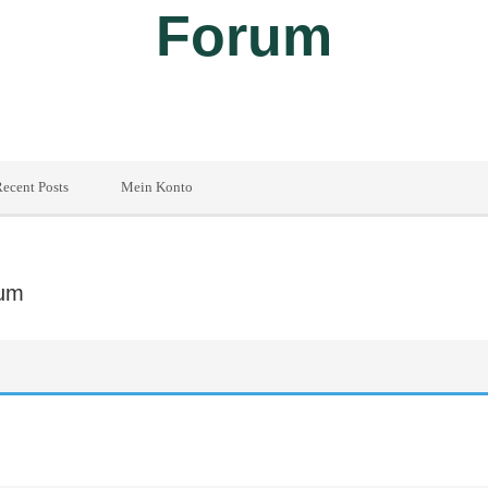
Forum
ecent Posts
Mein Konto
rum