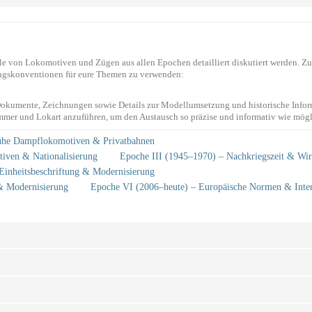
e von Lokomotiven und Zügen aus allen Epochen detailliert diskutiert werden. Zu
ungskonventionen für eure Themen zu verwenden:
, Dokumente, Zeichnungen sowie Details zur Modellumsetzung und historische Infor
mmer und Lokart anzuführen, um den Austausch so präzise und informativ wie mögli
ühe Dampflokomotiven & Privatbahnen
tiven & Nationalisierung
Epoche III (1945–1970) – Nachkriegszeit & Wir
Einheitsbeschriftung & Modernisierung
& Modernisierung
Epoche VI (2006–heute) – Europäische Normen & Intern