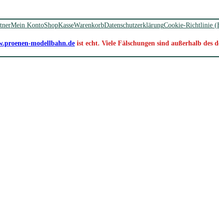
tner
Mein Konto
Shop
Kasse
Warenkorb
Datenschutzerklärung
Cookie-Richtlinie 
.proenen-modellbahn.de
ist echt. Viele Fälschungen sind außerhalb des