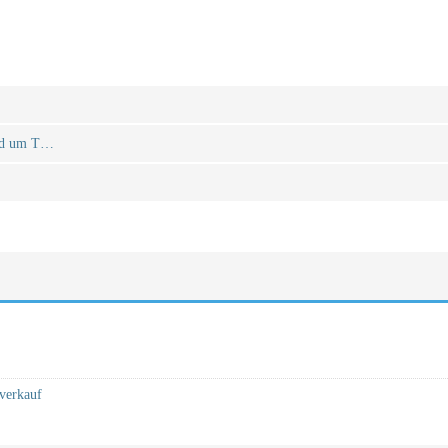
und um T…
verkauf