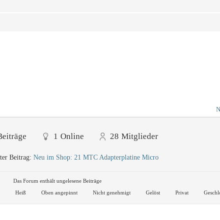
N
Beiträge
1
Online
28
Mitglieder
ter Beitrag:
Neu im Shop: 21 MTC Adapterplatine Micro
Das Forum enthält ungelesene Beiträge
Heiß
Oben angepinnt
Nicht genehmigt
Gelöst
Privat
Geschl