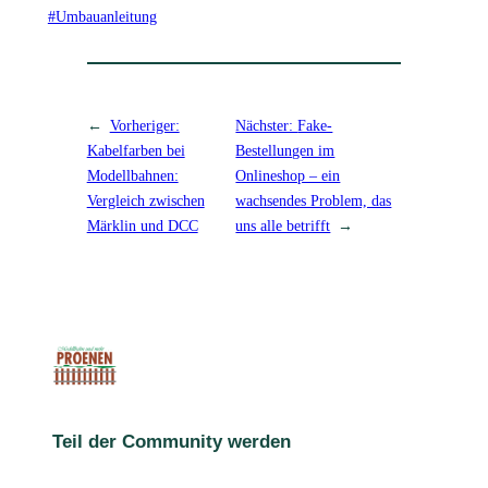
#Umbauanleitung
←
Vorheriger:
Nächster:
Fake-
Kabelfarben bei
Bestellungen im
Modellbahnen:
Onlineshop – ein
Vergleich zwischen
wachsendes Problem, das
Märklin und DCC
uns alle betrifft
→
Teil der Community werden