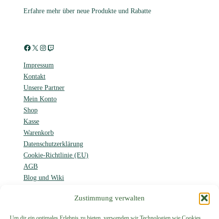
Erfahre mehr über neue Produkte und Rabatte
Facebook
X
Instagram
Twitch
Impressum
Kontakt
Unsere Partner
Mein Konto
Shop
Kasse
Warenkorb
Datenschutzerklärung
Cookie-Richtlinie (EU)
AGB
Blog und Wiki
Forum
Zustimmung verwalten
Um dir ein optimales Erlebnis zu bieten, verwenden wir Technologien wie Cookies,