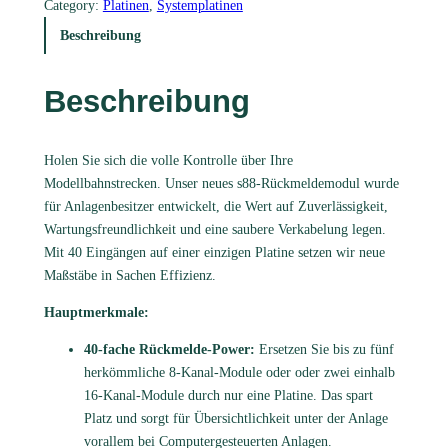
c
Category:
Platinen
, 
Systemplatinen
k
Beschreibung
m
e
Beschreibung
l
d
e
Holen Sie sich die volle Kontrolle über Ihre
m
Modellbahnstrecken. Unser neues s88-Rückmeldemodul wurde
o
für Anlagenbesitzer entwickelt, die Wert auf Zuverlässigkeit,
d
Wartungsfreundlichkeit und eine saubere Verkabelung legen.
u
Mit 40 Eingängen auf einer einzigen Platine setzen wir neue
l
Maßstäbe in Sachen Effizienz.
S
8
Hauptmerkmale:
8
m
40-fache Rückmelde-Power:
Ersetzen Sie bis zu fünf
i
herkömmliche 8-Kanal-Module oder oder zwei einhalb
t
16-Kanal-Module durch nur eine Platine. Das spart
D
Platz und sorgt für Übersichtlichkeit unter der Anlage
i
vorallem bei Computergesteuerten Anlagen.