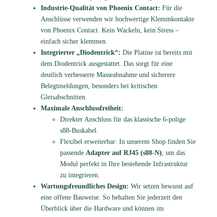
o
Industrie-Qualität von Phoenix Contact:
Für die
d
Anschlüsse verwenden wir hochwertige Klemmkontakte
e
von Phoenix Contact. Kein Wackeln, kein Stress –
n
einfach sicher klemmen.
t
Integrierter „Diodentrick“:
Die Platine ist bereits mit
r
dem Diodentrick ausgestattet. Das sorgt für eine
i
deutlich verbesserte Masseabnahme und sicherere
c
Belegtmeldungen, besonders bei kritischen
k
Gleisabschnitten.
M
Maximale Anschlussfreiheit:
e
Direkter Anschluss für das klassische 6-polige
n
s88-Buskabel.
g
Flexibel erweiterbar: In unserem Shop finden Sie
e
passende
Adapter auf RJ45 (s88-N)
, um das
Modul perfekt in Ihre bestehende Infrastruktur
zu integrieren.
Wartungsfreundliches Design:
Wir setzen bewusst auf
eine offene Bauweise. So behalten Sie jederzeit den
Überblick über die Hardware und können im