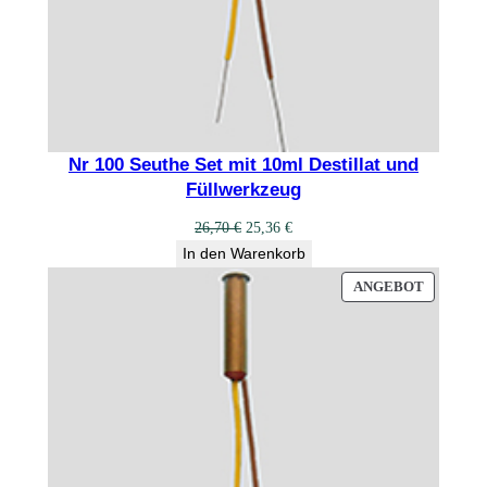
e
n
g
e
Nr 100 Seuthe Set mit 10ml Destillat und
Füllwerkzeug
Ursprünglicher
Aktueller
26,70
€
25,36
€
Preis
Preis
In den Warenkorb
war:
ist:
PRODUK
ANGEBOT
26,70 €
25,36 €.
IM
ANGEBO