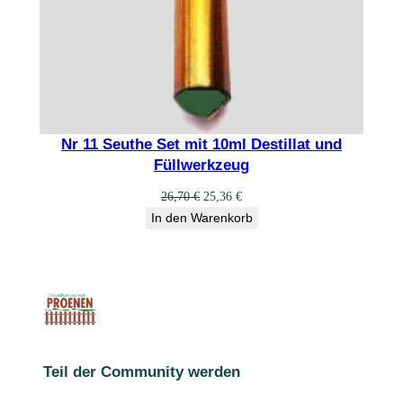
Nr 11 Seuthe Set mit 10ml Destillat und
Füllwerkzeug
Ursprünglicher
Aktueller
26,70
€
25,36
€
Preis
Preis
In den Warenkorb
war:
ist:
26,70 €
25,36 €.
Teil der Community werden