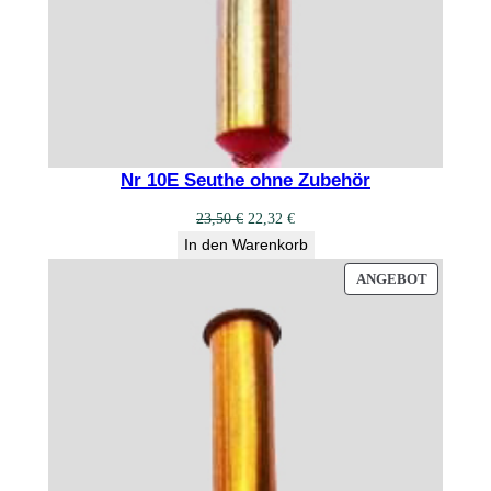
Nr 10E Seuthe ohne Zubehör
Ursprünglicher
Aktueller
23,50
€
22,32
€
Preis
Preis
In den Warenkorb
war:
ist:
PRODUK
ANGEBOT
23,50 €
22,32 €.
IM
ANGEBO