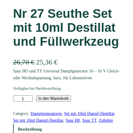
Nr 27 Seuthe Set
mit 10ml Destillat
und Füllwerkzeug
U
A
26,70
€
25,36
€
Spur HO und TT Universal Dampfgenerator 10 – 16 V Gleich-
r
k
oder Wechselspannung, kurz, für Lokomotiven
s
t
Verfügbar bei Nachbestellung
p
u
N
In den Warenkorb
r
e
r
2
Category:
Dampfgeneratoren
, 
Set mit 10ml Dampf-Destillat
, 
ü
l
7
Set mit 10ml Dampf-Destillat
, 
Spur H0
, 
Spur TT
, 
Zubehör
S
n
l
Beschreibung
e